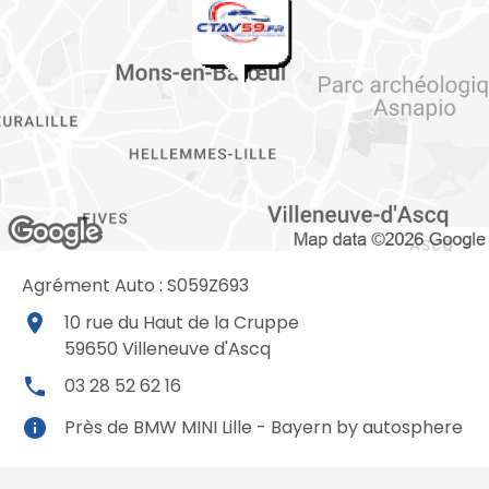
Agrément Auto : S059Z693
place
10 rue du Haut de la Cruppe
59650
Villeneuve d'Ascq
local_phone
03 28 52 62 16
info
Près de BMW MINI Lille - Bayern by autosphere